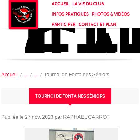
JU
CL
Panneau de gestion des cookies
ACCUEIL
LA VIE DU CLUB
LA
INFOS PRATIQUES
PHOTOS & VIDÉOS
FE
PARTICIPER
CONTACT ET PLAN
Accueil
Tournoi de Fontaines Séniors
TOURNOI DE FONTAINES SÉNIORS
Publiée le
27 nov. 2023
par RAPHAEL CARROT